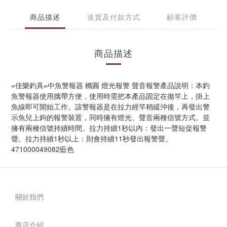
商品描述
送貨及付款方式
顧客評價
商品描述
=佳樂釣具=中魚警報器 橢圓 燈光報警 聲音報警產品說明：本釣
魚警報器使用攜帶方便，使用時需把本產品固定在拋竿上，掛上
魚線即可開始工作。該警報器是在拉力經竿稍緩沖後，再發出警
示魚兒上鉤的報警裝置，同時擁有燈光、聲音兩種信號方式。並
擁有兩種信號持續時間。拉力持續1秒以內：發出一聲短促報警
聲。拉力持續1秒以上：則會持續11秒發出報警聲。
471000049082藍色
關於我們
商店介紹