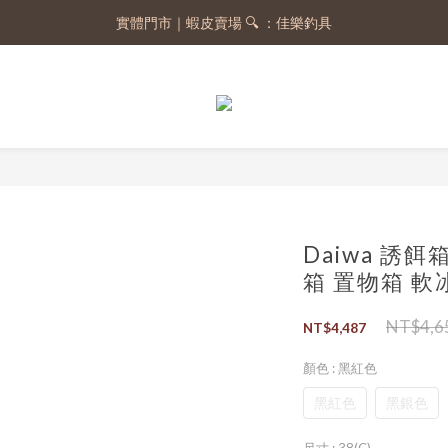
實體門市｜蝦皮賣場 🔍 ：佳樂釣具
註冊會員，送 50 元購物金
註冊會員，送 50 元購物金
Daiwa 誘餌箱
箱 置物箱 軟
NT$4,6
NT$4,487
顏色
: 黑紅色
黑紅色
黑銀色