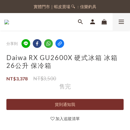
實體門市｜蝦皮賣場 🔍 ：佳樂釣具
註冊會員，送 50 元購物金
註冊會員，送 50 元購物金
分享到
Daiwa RX GU2600X 硬式冰箱 冰箱
26公升 保冷箱
NT$3,500
NT$3,378
售完
貨到通知我
加入追蹤清單