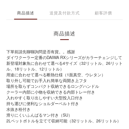
商品描述
送貨及付款方式
顧客評價
商品描述
下單前請先聊聊詢問是否有貨。。感謝
ダイワクーラー定番のDAIWA RXシリーズがカラーチェンジして
新登場対象魚に合わせて選べる4サイズ（32リットル、26リット
ル、18リットル、12リットル）
用途に合わせて選べる断熱仕様（1面真空、ウレタン）
取り外し可能でお手入れ簡単な両開き上フタ
場所を取らずコンパクト収納できるロングハンドル
クーラー内部に小物を収納できる内部トレー付き
入れやすく取り出しやすい大型投入口付き
持ち運びに便利なショルダーベルト付き
水抜き栓付き
滑りにくいふんばるマン付き（SU）
2Lペットボトルを立てて収納可能（32リットル、26リットル）