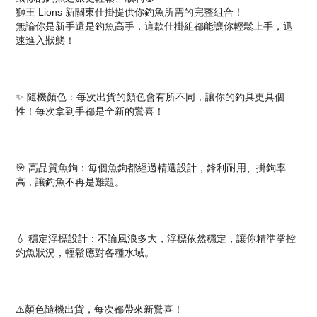
獅王 Lions 新關東仕掛提供你釣魚所需的完整組合！
無論你是新手還是釣魚高手，這款仕掛組都能讓你輕鬆上手，迅
速進入狀態！
✨ 隨機顏色：每次出貨的顏色會有所不同，讓你的釣具更具個
性！每次拿到手都是全新的驚喜！
🎯 高品質魚鉤：每個魚鉤都經過精選設計，鋒利耐用、掛鉤率
高，讓釣魚不再是難題。
💧 穩定浮標設計：不論風浪多大，浮標依然穩定，讓你精準掌控
釣魚狀況，輕鬆應對各種水域。
⚠️顏色隨機出貨，每次都帶來新驚喜！