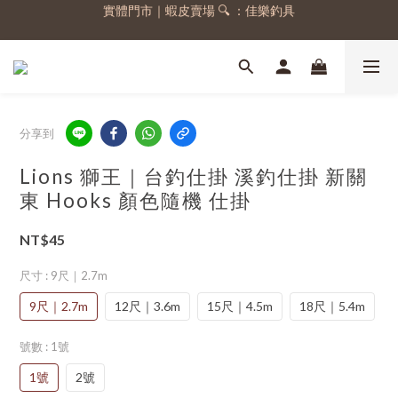
實體門市｜蝦皮賣場 🔍 ：佳樂釣具
註冊會員，送 50 元購物金
註冊會員，送 50 元購物金
分享到
Lions 獅王｜台釣仕掛 溪釣仕掛 新關
東 Hooks 顏色隨機 仕掛
NT$45
尺寸
: 9尺｜2.7m
9尺｜2.7m
12尺｜3.6m
15尺｜4.5m
18尺｜5.4m
號數
: 1號
1號
2號