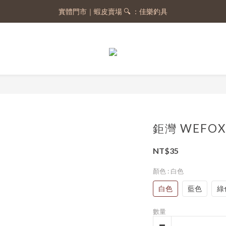
實體門市｜蝦皮賣場 🔍 ：佳樂釣具
註冊會員，送 50 元購物金
註冊會員，送 50 元購物金
鉅灣 WEFO
NT$35
顏色
: 白色
白色
藍色
綠
數量