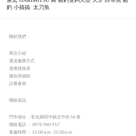
泉宏
HARIMITSU
舞
船釣雙鉤天亞
天牙
白帶魚
船
釣
小搞搞
太刀魚
關於我們
商店介紹
運送服務方式
退換貨政策
條款與細則
註冊會員
聯絡資訊
門市地址 ：彰化縣田中鎮文中街 56 號
聯絡電話 ： 0972-960-917
客服時間 ： 11:00 a.m.- 21:00 p.m.