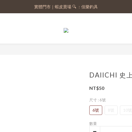
實體門市｜蝦皮賣場 🔍 ：佳樂釣具
註冊會員，送 50 元購物金
註冊會員，送 50 元購物金
DAIICHI 
NT$50
尺寸
: 6號
6號
8號
10號
數量