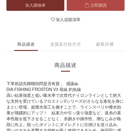
加入購物車
立即購買
加入追蹤清單
商品描述
送貨及付款方式
顧客評價
商品描述
下單前請先聊聊詢問是否有貨 。 感謝🙏
DIA FISHING FROSTON V3 母線 釣魚線
高い結束強度と低い吸水率で次世代ナイロンラインとして絶大
な支持を受けているフロストンVシリーズがさらなる進化を身に
まとい登場。超撥水加工を施すことで、ラインスベリや撥水効
果が飛躍的にアップ！ 結束力や引っ張り強度など、道糸の基
本性能を低下させることなく、糸捌きや操作性、潮なじみが格
段に向上。狙ったポイントにダイレクトに仕掛けを送り込み、
思いのタナを直撃する特性が長く維持できるため、毎回同じ感