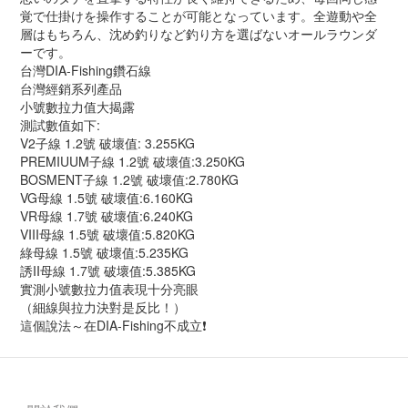
覚で仕掛けを操作することが可能となっています。全遊動や全
層はもちろん、沈め釣りなど釣り方を選ばないオールラウンダ
ーです。
台灣DIA-Fishing鑽石線
台灣經銷系列產品
小號數拉力值大揭露
測試數值如下:
V2子線 1.2號 破壞值: 3.255KG
PREMIUUM子線 1.2號 破壞值:3.250KG
BOSMENT子線 1.2號 破壞值:2.780KG
VG母線 1.5號 破壞值:6.160KG
VR母線 1.7號 破壞值:6.240KG
VIII母線 1.5號 破壞值:5.820KG
綠母線 1.5號 破壞值:5.235KG
誘II母線 1.7號 破壞值:5.385KG
實測小號數拉力值表現十分亮眼
（細線與拉力決對是反比！）
這個說法～在DIA-Fishing不成立❗️