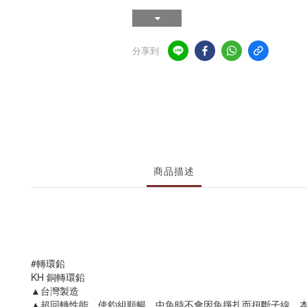
分享到
商品描述
#轉環鉛
KH 銅轉環鉛
▲台灣製造
▲超回轉性能，使釣組順暢，中魚時不會因魚掙扎而扭斷子線，