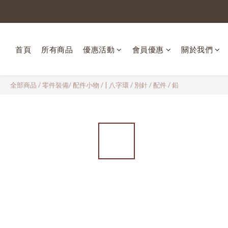
首頁
所有商品
優惠活動
會員優惠
關於我們
全部商品
/
零件裝備/ 配件小物
/
| 八字環 / 別針 / 配件 / 鉛