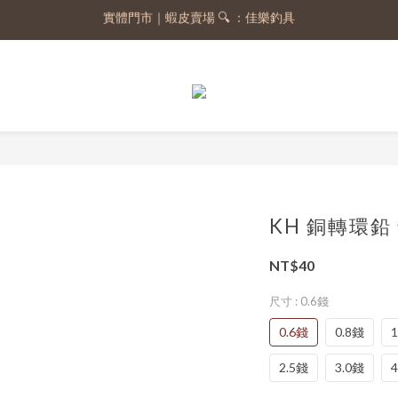
實體門市｜蝦皮賣場 🔍 ：佳樂釣具
註冊會員，送 50 元購物金
註冊會員，送 50 元購物金
KH 銅轉環鉛
NT$40
尺寸
: 0.6錢
0.6錢
0.8錢
2.5錢
3.0錢