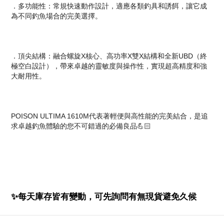
．多功能性：常規快速動作設計，適應各類釣具和誘餌，讓它成
為不同釣魚場合的完美選擇。
．頂尖結構：融合螺旋X核心、高功率X雙X結構和全新UBD（終
極空白設計），帶來卓越的靈敏度與操作性，實現超高精度和強
大耐用性。
POISON ULTIMA 1610M代表著輕便與高性能的完美結合，是追
求卓越釣魚體驗的您不可錯過的必備良品💪🏻
✨
每天庫存皆有變動，可先詢問有無現貨避免久候