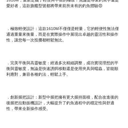
1610M，重新定義了輕便與平衡的極致！無論是專業釣魚手還是
愛好者，這款旗艦型號都將帶來前所未有的釣魚體驗😍
．極致輕便設計：這款1610M不僅僅是輕量，它的輕便性無法僅
通過重量來衡量，而是在實際操作中展現出卓越的靈活性和操作
性，讓您每一次投擲都輕鬆無比。
．完美平衡與高靈敏度：經過多次精細調整，成功實現理想的平
衡與靈敏度，無論是快速誘餌移動還是使用夾具與蠕蟲，皆能順
利應對，兼容各種釣法，輕鬆上手。
．創新握把設計：新型中握把擁有更大握持面積，配合改進後的
後握把拉動扳機設計，大幅提升了釣魚過程中的穩定性與舒適
性，帶來全新操作感受。