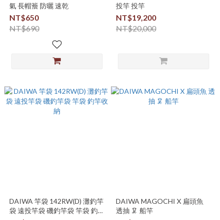
氣 長帽簷 防曬 速乾
投竿 投竿
NT$650
NT$19,200
NT$690
NT$20,000
DAIWA 竿袋 142RW(D) 灘釣竿
DAIWA MAGOCHI X 扁頭魚
袋 遠投竿袋 磯釣竿袋 竿袋 釣竿
透抽 🦑 船竿
收納