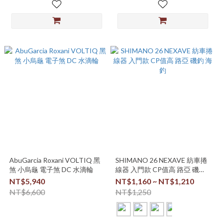
AbuGarcia Roxani VOLTIQ 黑
SHIMANO 26 NEXAVE 紡車捲
煞 小烏龜 電子煞 DC 水滴輪
線器 入門款 CP值高 路亞 磯釣
海釣
NT$5,940
NT$1,160 ~ NT$1,210
NT$6,600
NT$1,250