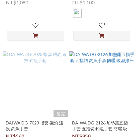
NT$1,080
NT$1,100
售完
DAIWA DG-7023 指套 磯釣 遠
DAIWA DG-2126 加墊露五指
投 釣魚手套
手套 五指切 釣魚手套 防曬 吸濕
排汗
NT$560
NT$950