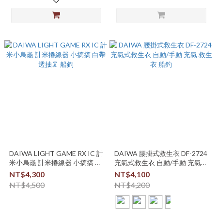
DAIWA LIGHT GAME RX IC 計
DAIWA 腰掛式救生衣 DF-2724
米小烏龜 計米捲線器 小搞搞 白
充氣式救生衣 自動/手動 充氣
帶 透抽🦑 船釣
救生衣 船釣
NT$4,300
NT$4,100
NT$4,500
NT$4,200