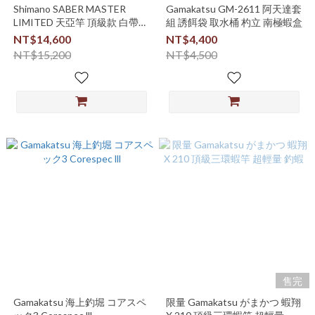
Shimano SABER MASTER
Gamakatsu GM-2611 阿天達套
LIMITED 天亞竿 頂級款 白帶魚
組 誘餌袋 取水桶 杓立 南極蝦盒
小搞搞 船釣
NT$14,600
NT$4,400
NT$15,200
NT$4,500
售完
Gamakatsu 海上釣堀 コアスペ
限量 Gamakatsu がまかつ 蝦翔