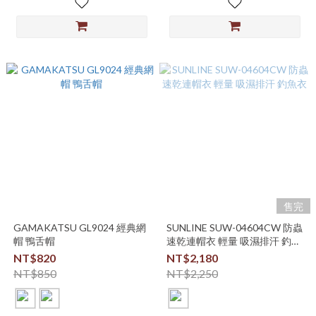
售完
GAMAKATSU GL9024 經典網
SUNLINE SUW-04604CW 防蟲
帽 鴨舌帽
速乾連帽衣 輕量 吸濕排汗 釣魚
衣
NT$820
NT$2,180
NT$850
NT$2,250