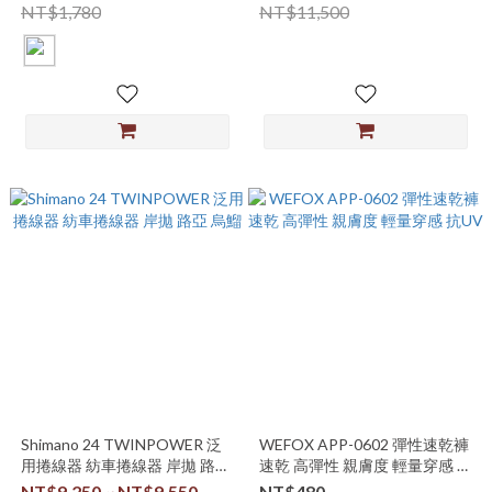
NT$1,780
NT$11,500
Shimano 24 TWINPOWER 泛
WEFOX APP-0602 彈性速乾褲
用捲線器 紡車捲線器 岸拋 路亞
速乾 高彈性 親膚度 輕量穿感 抗
烏鰡
UV
NT$9,250 ~ NT$9,550
NT$480