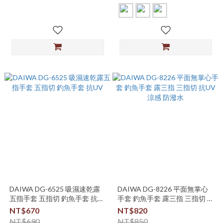
DAIWA DG-6525 吸濕速乾露
DAIWA DG-8226 平面無掌心
五指手套 五指切 釣魚手套 抗
手套 釣魚手套 露三指 三指切 抗
UV
UV 涼感 防潑水
NT$670
NT$820
NT$690
NT$850