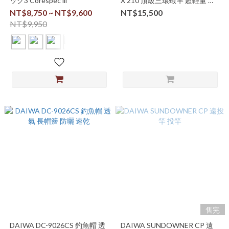
ック3 Corespec lll
X 210 頂級三環蝦竿 超輕量 釣
蝦
NT$8,750 ~ NT$9,600
NT$15,500
NT$9,950
售完
DAIWA DC-9026CS 釣魚帽 透
DAIWA SUNDOWNER CP 遠