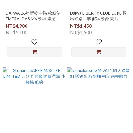
DAIWA 26年新款 中階 軟絲竿
Daiwa LIBERTY CLUB LURE 振
EMERALDAS MX 軟絲 岸拋 路
出式路亞竿 假餌 軟蟲 亮片
亞 木蝦
NT$4,900
NT$1,450
NT$5,100
NT$1,500