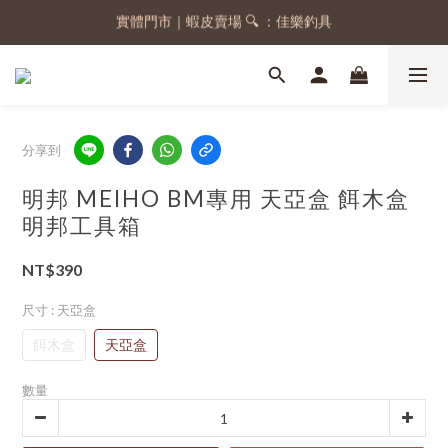
實體門市｜蝦皮賣場 🔍 ：佳樂釣具
註冊會員，送 50 元購物金
註冊會員，送 50 元購物金
分享到
明邦 MEIHO BM專用 天亞盒 餌木盒
明邦工具箱
NT$390
尺寸
: 天亞盒
餌木盒
天亞盒
數量