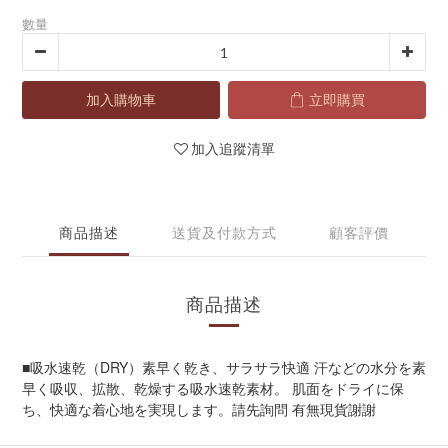
數量
加入購物車
立即購買
加入追蹤清單
商品描述
送貨及付款方式
顧客評價
商品描述
■吸水速乾（DRY）素早く乾き、サラサラ快適 汗などの水分を素
早く吸収、拡散、乾燥する吸水速乾素材。 肌面をドライに保
ち、快適な着心地を実現します。請先詢問 有無現貨謝謝