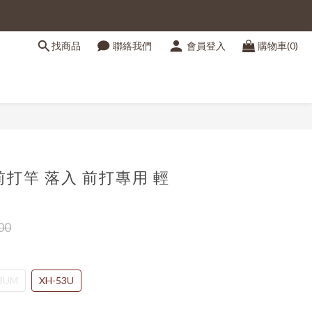
找商品
聯絡我們
會員登入
購物車(0)
立即購買
 前打竿 落入 前打專用 輕
00
3UM
XH-53U