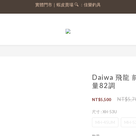
實體門市｜蝦皮賣場 🔍 ：佳樂釣具
註冊會員，送 50 元購物金
註冊會員，送 50 元購物金
Daiwa 飛龍
量82調
NT$5,7
NT$5,500
尺寸
: XH-53U
MH-45UM
MH-5