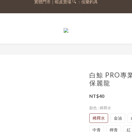
註冊會員，送 50 元購物金
註冊會員，送 50 元購物金
白鯨 PRO專
保麗龍
NT$40
顏色
: 稀釋水
稀釋水
金油
中青
檸青
紅