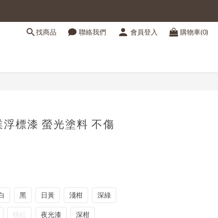
找商品
聯絡我們
會員登入
購物車(0)
立即購買
業浮標漆 螢光塗料 不傷
白
黑
日黃
淺柑
深綠
桃紅
夜光漆
深柑