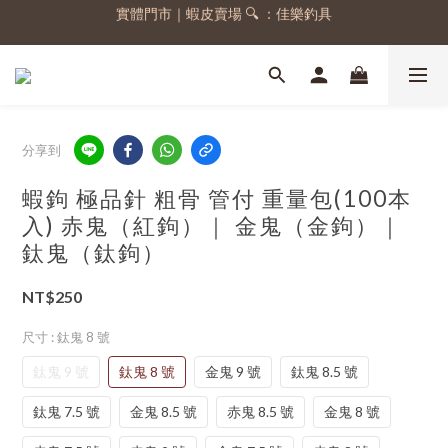
實體門市｜蝦皮賣場 🔍 ：佳樂釣具
註冊會員，送 50 元購物金
註冊會員，送 50 元購物金
分享到
蝦鉤 極品針 粗骨 管付 重量包(100本
入) 赤鬼（紅鉤）｜ 金鬼（金鉤）｜
鈦鬼（鈦鉤）
NT$250
尺寸
: 鈦鬼 8 號
鈦鬼 9 號
鈦鬼 8 號
金鬼 9 號
鈦鬼 8.5 號
鈦鬼 7.5 號
金鬼 8.5 號
赤鬼 8.5 號
金鬼 8 號