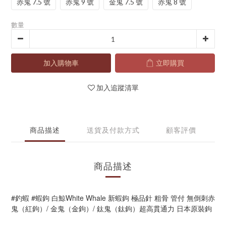
赤鬼 7.5 號
赤鬼 9 號
金鬼 7.5 號
赤鬼 8 號
數量
加入購物車
立即購買
加入追蹤清單
商品描述
送貨及付款方式
顧客評價
商品描述
#釣蝦 #蝦鉤 白鯨White Whale 新蝦鉤 極品針 粗骨 管付 無倒刺赤
鬼（紅鉤）/ 金鬼（金鉤）/ 鈦鬼（鈦鉤）超高貫通力 日本原裝鉤