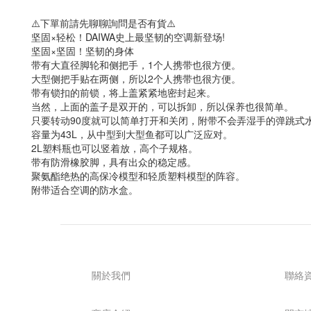
⚠️下單前請先聊聊詢問是否有貨⚠️
坚固×轻松！DAIWA史上最坚韧的空调新登场!
坚固×坚固！坚韧的身体
带有大直径脚轮和侧把手，1个人携带也很方便。
大型侧把手贴在两侧，所以2个人携带也很方便。
带有锁扣的前锁，将上盖紧紧地密封起来。
当然，上面的盖子是双开的，可以拆卸，所以保养也很简单。
只要转动90度就可以简单打开和关闭，附带不会弄湿手的弹跳式
容量为43L，从中型到大型鱼都可以广泛应对。
2L塑料瓶也可以竖着放，高个子规格。
带有防滑橡胶脚，具有出众的稳定感。
聚氨酯绝热的高保冷模型和轻质塑料模型的阵容。
附带适合空调的防水盒。
關於我們
聯絡