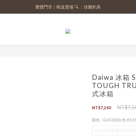
實體門市｜蝦皮賣場 🔍 ：佳樂釣具
註冊會員，送 50 元購物金
註冊會員，送 50 元購物金
Daiwa 冰箱 
TOUGH TRU
式冰箱
NT$7,5
NT$7,240
顏色
: GU4300白色 #33
GU4300灰色 #33559