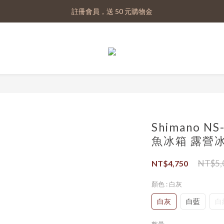
註冊會員，送 50 元購物金
註冊會員，送 50 元購物金
實體門市｜蝦皮賣場 🔍 ：佳樂釣具
註冊會員，送 50 元購物金
Shimano N
魚冰箱 露營
NT$5,
NT$4,750
顏色
: 白灰
白灰
白藍
白