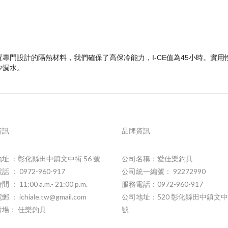
置專門設計的隔熱材料，我們確保了高保冷能力，I-CE值為45小時。實
少漏水。
資訊
品牌資訊
址 ：彰化縣田中鎮文中街 56 號
公司名稱：愛佳樂釣具
 ： 0972-960-917
公司統一編號： 92272990
： 11:00 a.m.- 21:00 p.m.
服務電話：0972-960-917
 ： ichiale.tw@gmail.com
公司地址：520 彰化縣田中鎮文中
賣場： 佳樂釣具
號