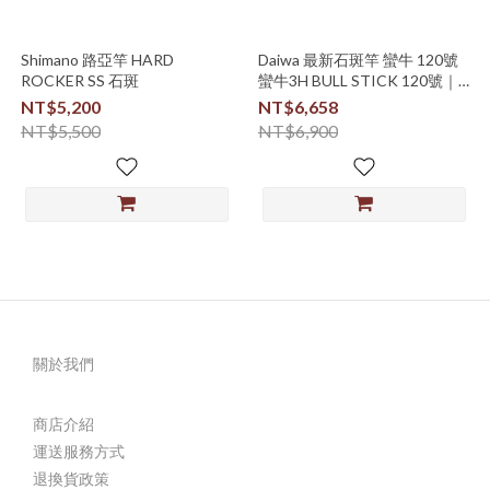
Shimano 路亞竿 HARD
Daiwa 最新石斑竿 蠻牛 120號
ROCKER SS 石斑
蠻牛3H BULL STICK 120號｜
330 大斑竿 石斑竿
NT$5,200
NT$6,658
NT$5,500
NT$6,900
關於我們
商店介紹
運送服務方式
退換貨政策